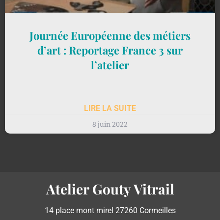
Journée Européenne des métiers
d’art : Reportage France 3 sur
l’atelier
LIRE LA SUITE
8 juin 2022
Atelier Gouty Vitrail
14 place mont mirel 27260 Cormeilles